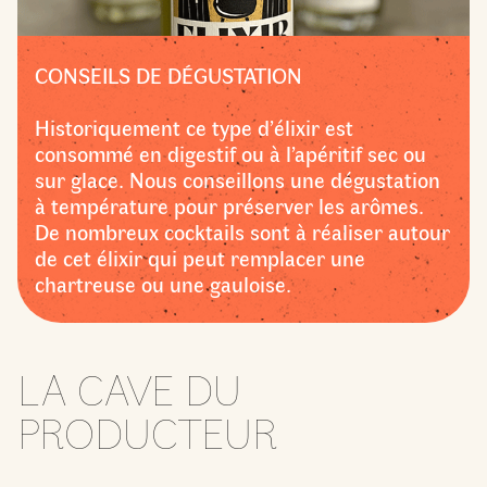
CONSEILS DE DÉGUSTATION
Historiquement ce type d’élixir est
consommé en digestif ou à l’apéritif sec ou
sur glace. Nous conseillons une dégustation
à température pour préserver les arômes.
De nombreux cocktails sont à réaliser autour
de cet élixir qui peut remplacer une
chartreuse ou une gauloise.
LA CAVE DU
PRODUCTEUR